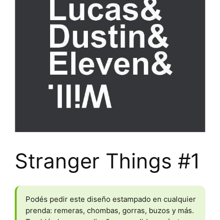
Stranger Things #1
Podés pedir este diseño estampado en cualquier
prenda: remeras, chombas, gorras, buzos y más.