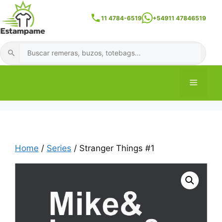
Skip
to
11 4784-6519
+54911 47846519
content
Buscar
Menu
Home
/
Series
/ Stranger Things #1