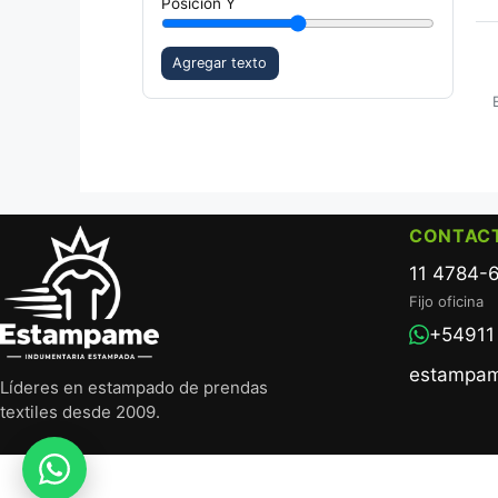
Posición Y
Agregar texto
CONTAC
11 4784-
Fijo oficina
+54911
estampa
Líderes en estampado de prendas
textiles desde 2009.