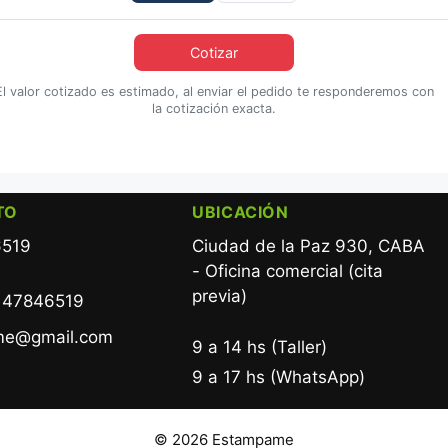
Cotizar
El valor cotizado es estimado, al enviar el pedido te responderemos con
la cotización exacta.
TO
UBICACIÓN
6519
Ciudad de la Paz 930, CABA
- Oficina comercial (cita
previa)
 47846519
me@gmail.com
9 a 14 hs (Taller)
9 a 17 hs (WhatsApp)
© 2026 Estampame