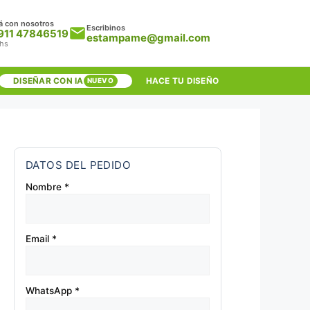
á con nosotros
Escribinos
911 47846519
estampame@gmail.com
 hs
DISEÑAR CON IA
HACE TU DISEÑO
NUEVO
DATOS DEL PEDIDO
Nombre *
Email *
WhatsApp *