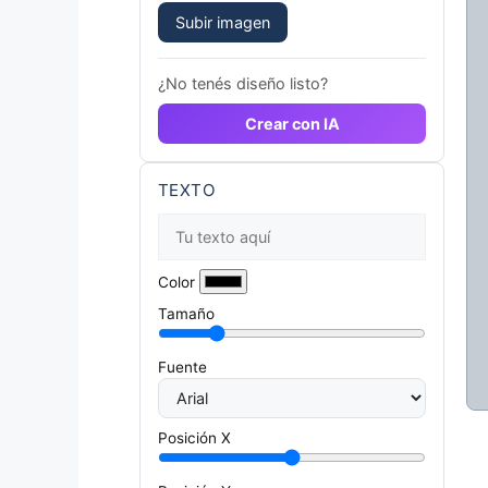
Subir imagen
¿No tenés diseño listo?
Crear con IA
TEXTO
Color
Tamaño
Fuente
Posición X