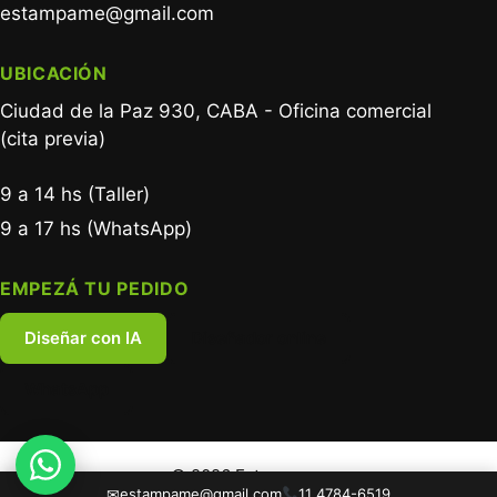
estampame@gmail.com
UBICACIÓN
Ciudad de la Paz 930, CABA - Oficina comercial
(cita previa)
9 a 14 hs (Taller)
9 a 17 hs (WhatsApp)
EMPEZÁ TU PEDIDO
Diseñar con IA
Diseñador online
WhatsApp
© 2026 Estampame
✉
estampame@gmail.com
11 4784-6519