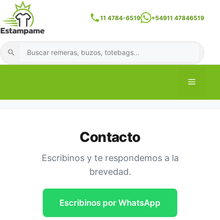
Skip
to
11 4784-6519
+54911 47846519
content
Buscar
Menu
Contacto
Escribinos y te respondemos a la
brevedad.
Escribinos por WhatsApp