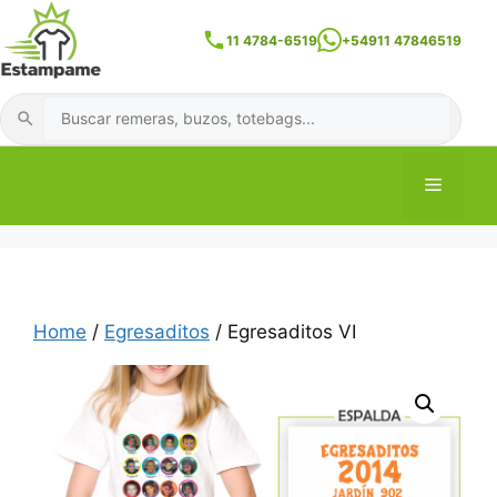
Skip
to
11 4784-6519
+54911 47846519
content
Buscar
Menu
Home
/
Egresaditos
/ Egresaditos VI