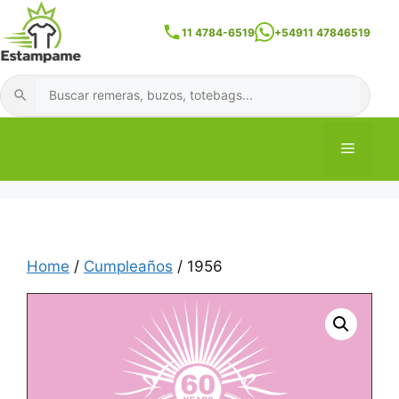
Skip
to
11 4784-6519
+54911 47846519
content
Buscar
Menu
Home
/
Cumpleaños
/ 1956